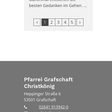
besten Gedanken im Gehen. ...
Vorherige Seite
Nächste Seite
1
2
3
4
5
Pfarrei Grafschaft
Christkönig
Heppinger Straße 6
53501
Grafschaft
02641 913942-0