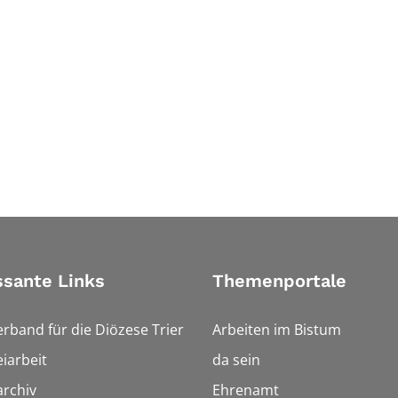
ssante Links
Themenportale
erband für die Diözese Trier
Arbeiten im Bistum
iarbeit
da sein
rchiv
Ehrenamt