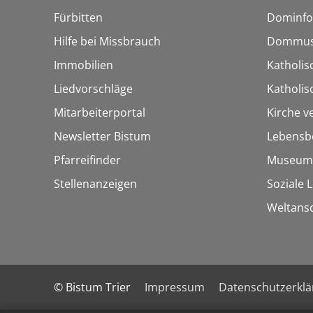
Fürbitten
Dominfo
Hilfe bei Missbrauch
Dommus
Immobilien
Katholis
Liedvorschläge
Katholi
Mitarbeiterportal
Kirche v
Newsletter Bistum
Lebensb
Pfarreifinder
Museum
Stellenanzeigen
Soziale 
Weltans
© Bistum Trier
Impressum
Datenschutzerkl