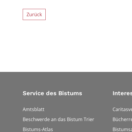
Zurück
Service des Bistums
Intere
Amtsblatt
Caritasv
Beschwerde an das Bistum Trier
Bücherre
Bistums-Atlas
Bistumsa