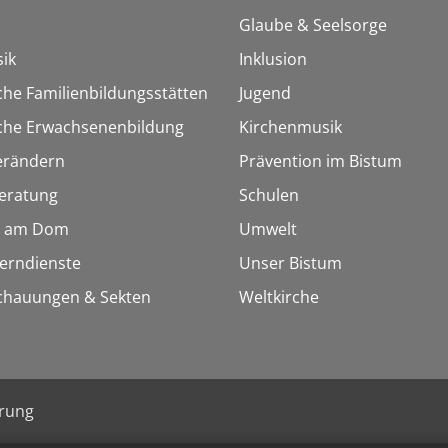
Glaube & Seelsorge
ik
Inklusion
che Familienbildungsstätten
Jugend
sche Erwachsenenbildung
Kirchenmusik
erändern
Prävention im Bistum
eratung
Schulen
 am Dom
Umwelt
Lerndienste
Unser Bistum
chauungen & Sekten
Weltkirche
ärung