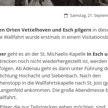
Datum:
Samstag, 21. Septem
en Orten Vettelhoven und Esch pilgern
in die
e Wallfahrt wurde erstmals in einem Visitationsb
ber
geht es an der St. Michaelis-Kapelle
in Esch 
trecken noch nicht wiederhergestellt ist, werden 
folgen. Ab Adenau geht es dann unter Führung d
Richtung Hochacht und Siebenbach. Nach den
nstopp in die Wallfahrtskapelle nach St. Jost (
n Langenfeld ankommen. Die große Abendmesse b
llfahrt.
 Pilger die nur Teilstrecken gehen möchten, sind