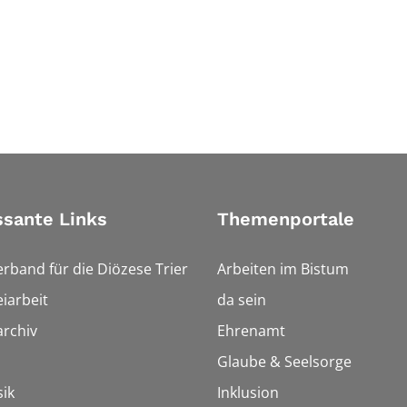
ssante Links
Themenportale
erband für die Diözese Trier
Arbeiten im Bistum
iarbeit
da sein
rchiv
Ehrenamt
Glaube & Seelsorge
ik
Inklusion