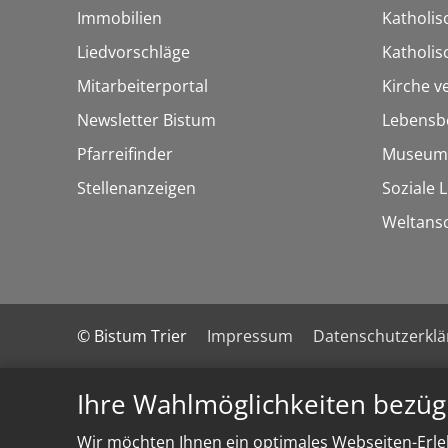
Immobilien
Katholis
Liedvorschläge
Katholi
Mitarbeiterportal
Kirche v
Newsletter Bistum
Lebensb
Pfarreifinder
Museum
Stellenanzeigen
Soziale 
Weltans
© Bistum Trier
Impressum
Datenschutzerkl
Ihre Wahlmöglichkeiten bezüg
Wir möchten Ihnen ein optimales Webseiten-Erleb