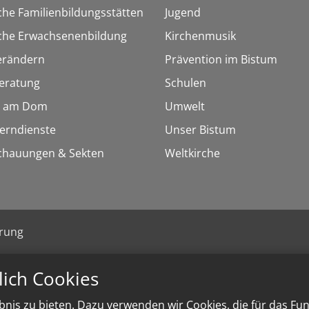
che Familienbildungsstätten
Jugend
sche Erwachsenenbildung
Kirchenmusik
erändern
Prävention im Bistum
eratung
Schulen
 am Dom
Umwelt
Lerndienste
Unser Bistum
chauungen & Sekten
Weltkirche
ärung
lich Cookies
nis zu bieten. Dazu verwenden wir Cookies, die für das Fu