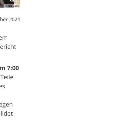
© Jörg Gaeb
ber 2024
sem
ericht
um 7:00
Teile
es
gegen
ildet