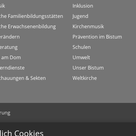
ik
Inklusion
che Familienbildungsstätten
Jugend
sche Erwachsenenbildung
Kirchenmusik
erändern
Prävention im Bistum
eratung
Schulen
 am Dom
Umwelt
Lerndienste
Unser Bistum
chauungen & Sekten
Weltkirche
ärung
lich Cookies