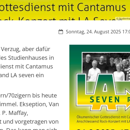
© Studienha
Datum:
Sonntag, 24. August 2025 17:0
 Verzug, aber dafür
 des Studienhauses in
dienst mit Cantamus
band LA seven ein
rn/70zigern bis heute
immel. Ekseption, Van
 P. Maffay,
t und vorgetragen von