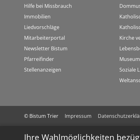
Hilfe bei Missbrauch
Dommus
Immobilien
Katholis
Liedvorschläge
Katholi
Mitarbeiterportal
Kirche v
Newsletter Bistum
Lebensb
Pfarreifinder
Museum
Stellenanzeigen
Soziale 
Weltans
© Bistum Trier
Impressum
Datenschutzerkl
Ihre Wahlmöglichkeiten bezüg