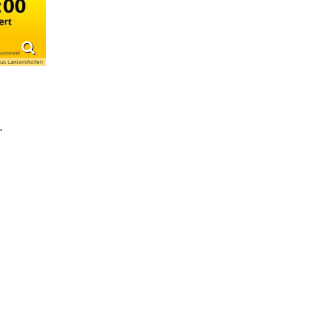
us Lantershofen
.