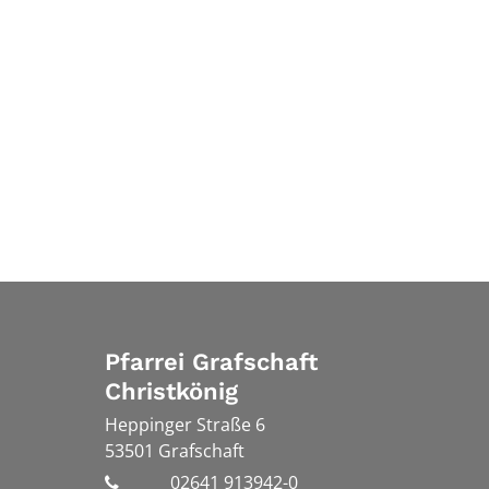
Pfarrei Grafschaft
Christkönig
Heppinger Straße 6
53501
Grafschaft
02641 913942-0