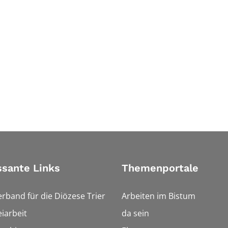
ssante Links
Themenportale
erband für die Diözese Trier
Arbeiten im Bistum
iarbeit
da sein