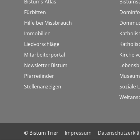
Bistums-Atlas
Bistumsa
Fürbitten
Dominfo
Hilfe bei Missbrauch
Dommus
Immobilien
Katholis
Liedvorschläge
Katholi
Mitarbeiterportal
Kirche v
Newsletter Bistum
Lebensb
Pfarreifinder
Museum
Stellenanzeigen
Soziale 
Weltans
© Bistum Trier
Impressum
Datenschutzerkl