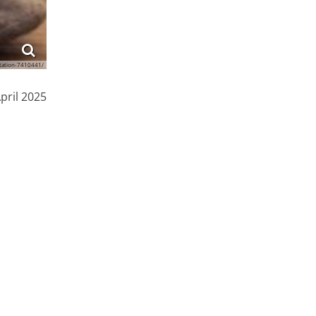
itation-7410441/
pril 2025