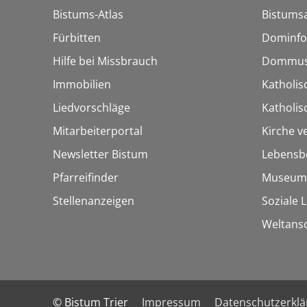
Bistums-Atlas
Bistumsa
Fürbitten
Dominfo
Hilfe bei Missbrauch
Dommus
Immobilien
Katholis
Liedvorschläge
Katholi
Mitarbeiterportal
Kirche v
Newsletter Bistum
Lebensb
Pfarreifinder
Museum
Stellenanzeigen
Soziale 
Weltans
© Bistum Trier
Impressum
Datenschutzerkl