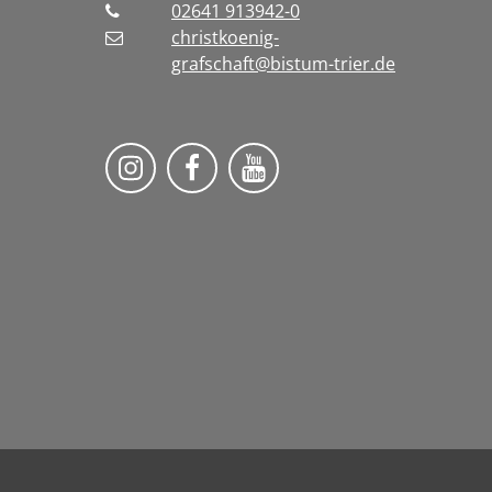
02641 913942-0
christkoenig-
grafschaft@bistum-trier.de
Pfarreiengemeinschaft Grafschaf
Pfarreiengemeinschaft Gra
Pfarreiengemeinscha