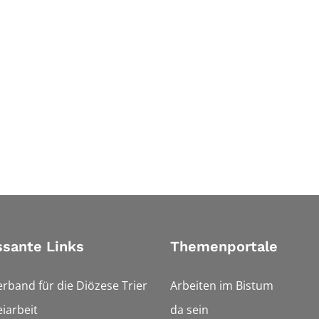
ssante Links
Themenportale
erband für die Diözese Trier
Arbeiten im Bistum
iarbeit
da sein