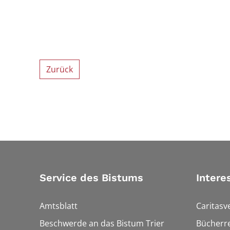
Zurück
Service des Bistums
Intere
Amtsblatt
Caritasv
Beschwerde an das Bistum Trier
Bücherre