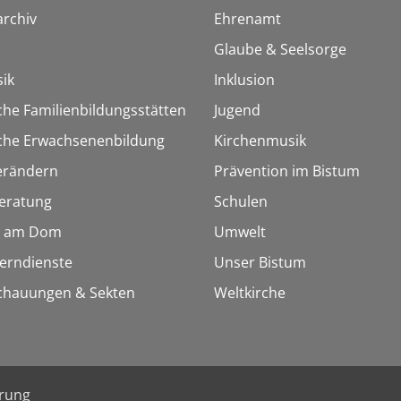
rchiv
Ehrenamt
Glaube & Seelsorge
ik
Inklusion
che Familienbildungsstätten
Jugend
sche Erwachsenenbildung
Kirchenmusik
erändern
Prävention im Bistum
eratung
Schulen
 am Dom
Umwelt
Lerndienste
Unser Bistum
chauungen & Sekten
Weltkirche
ärung