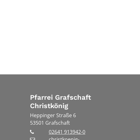
Pfarrei Grafschaft
Christkönig
Heppinger Straße 6
53501
Grafschaft
02641 913942-0
christkoenig-