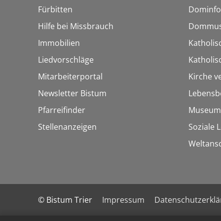
Fürbitten
Dominfo
Hilfe bei Missbrauch
Dommus
Immobilien
Katholis
Liedvorschläge
Katholi
Mitarbeiterportal
Kirche v
Newsletter Bistum
Lebensb
Pfarreifinder
Museum
Stellenanzeigen
Soziale 
Weltans
© Bistum Trier
Impressum
Datenschutzerkl