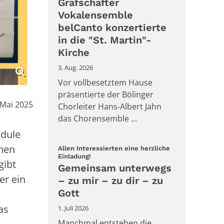
Grafschafter
Vokalensemble
belCanto konzertierte
in die "St. Martin"-
Kirche
3. Aug. 2026
Vor vollbesetztem Hause
präsentierte der Bölinger
:
 Mai 2025
Chorleiter Hans-Albert Jahn
das Chorensemble ...
odule
chen
Allen Interessierten eine herzliche
:
Einladung!
gibt
Gemeinsam unterwegs
er ein
– zu mir – zu dir – zu
Gott
as
1. Juli 2026
Manchmal entstehen die