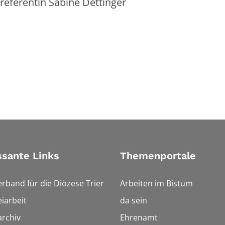
referentin Sabine Dettinger
ssante Links
Themenportale
erband für die Diözese Trier
Arbeiten im Bistum
iarbeit
da sein
rchiv
Ehrenamt