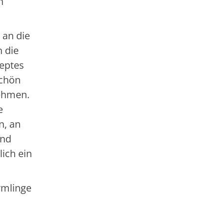
n
 an die
 die
zeptes
schön
nehmen.
e
n, an
und
lich ein
rmlinge