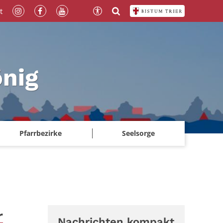
t
önig
Pfarrbezirke
Seelsorge
r
Nachrichten kompakt