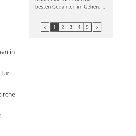
besten Gedanken im Gehen. ...
Vorherige Seite
Nächste Seite
1
2
3
4
5
men in
 für
kirche
n