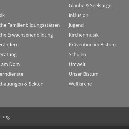
Glaube & Seelsorge
ik
Inklusion
che Familienbildungsstätten
Jugend
sche Erwachsenenbildung
Kirchenmusik
erändern
Prävention im Bistum
eratung
Schulen
 am Dom
Umwelt
Lerndienste
Unser Bistum
chauungen & Sekten
Weltkirche
ärung