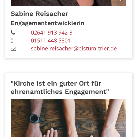
Sabine
Reisacher
Engagemententwicklerin
02641 913 942-3
01511 448 5801
sabine.reisacher@bistum-trier.de
"Kirche ist ein guter Ort für
ehrenamtliches Engagement"