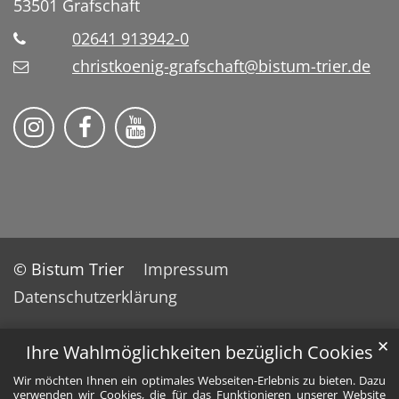
53501
Grafschaft
02641 913942-0
christkoenig-grafschaft@bistum-trier.de
Pfarreiengemeinschaft Grafschaft auf Ins
Pfarreiengemeinschaft Grafschaft 
Pfarreiengemeinschaft Grafs
© Bistum Trier
Impressum
Datenschutzerklärung
✕
Ihre Wahlmöglichkeiten bezüglich Cookies
Wir möchten Ihnen ein optimales Webseiten-Erlebnis zu bieten. Dazu
verwenden wir Cookies, die für das Funktionieren unserer Website