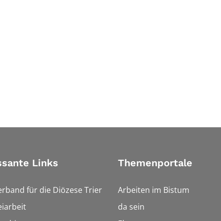
ssante Links
Themenportale
erband für die Diözese Trier
Arbeiten im Bistum
iarbeit
da sein