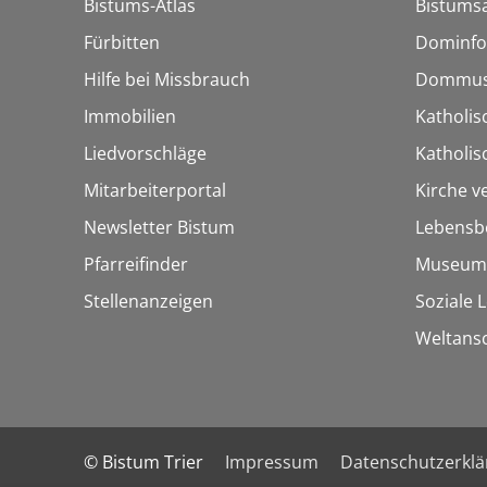
Bistums-Atlas
Bistumsa
Fürbitten
Dominfo
Hilfe bei Missbrauch
Dommus
Immobilien
Katholis
Liedvorschläge
Katholi
Mitarbeiterportal
Kirche v
Newsletter Bistum
Lebensb
Pfarreifinder
Museum
Stellenanzeigen
Soziale 
Weltans
© Bistum Trier
Impressum
Datenschutzerkl