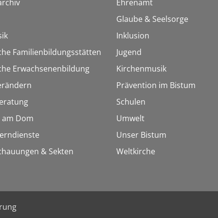
rchiv
Ehrenamt
Glaube & Seelsorge
ik
Inklusion
che Familienbildungsstätten
Jugend
sche Erwachsenenbildung
Kirchenmusik
erändern
Prävention im Bistum
eratung
Schulen
 am Dom
Umwelt
Lerndienste
Unser Bistum
chauungen & Sekten
Weltkirche
ärung