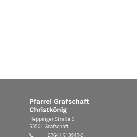
Pfarrei Grafschaft
Christkönig
Heppinger Straße 6
53501
Grafschaft
02641 913942-0