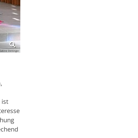
Sabine Dettinger
,
ist
teresse
chung
echend