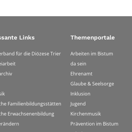
ssante Links
Themenportale
erband für die Diözese Trier
Arbeiten im Bistum
iarbeit
da sein
rchiv
Ehrenamt
Glaube & Seelsorge
ik
Inklusion
che Familienbildungsstätten
Jugend
sche Erwachsenenbildung
Kirchenmusik
erändern
Prävention im Bistum