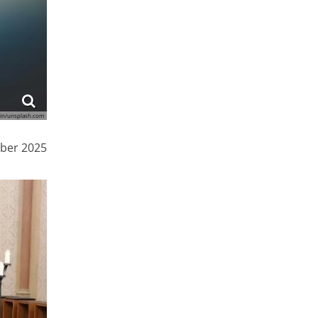
oin/unsplash.com
mber 2025