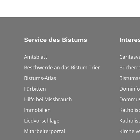
Service des Bistums
Intere
Amtsblatt
Caritasv
Beschwerde an das Bistum Trier
Bücherre
Bistums-Atlas
Bistumsa
Fürbitten
Dominfo
Hilfe bei Missbrauch
Dommus
Immobilien
Katholis
Liedvorschläge
Katholi
Mitarbeiterportal
Kirche v