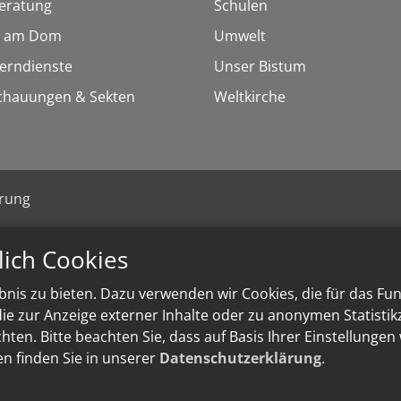
eratung
Schulen
 am Dom
Umwelt
Lerndienste
Unser Bistum
chauungen & Sekten
Weltkirche
ärung
lich Cookies
nis zu bieten. Dazu verwenden wir Cookies, die für das Fu
e zur Anzeige externer Inhalte oder zu anonymen Statisti
ten. Bitte beachten Sie, dass auf Basis Ihrer Einstellungen
en finden Sie in unserer
Datenschutzerklärung
.