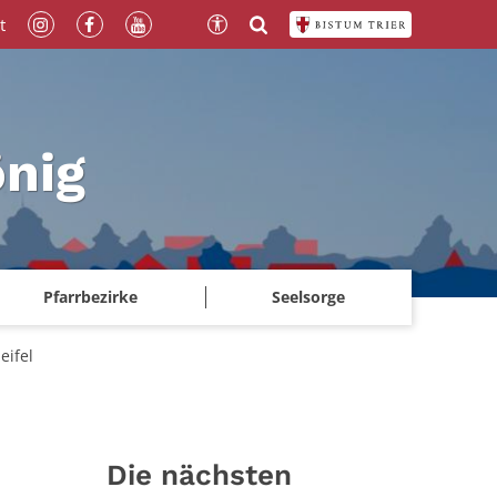
t
önig
Pfarrbezirke
Seelsorge
eifel
Die nächsten