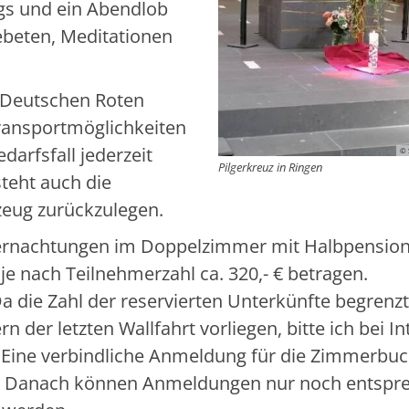
gs und ein Abendlob
Gebeten, Meditationen
m Deutschen Roten
ransportmöglichkeiten
arfsfall jederzeit
© 
Pilgerkreuz in Ringen
steht auch die
rzeug zurückzulegen.
bernachtungen im Doppelzimmer mit Halbpension
e nach Teilnehmerzahl ca. 320,- € betragen.
a die Zahl der reservierten Unterkünfte begrenzt 
er letzten Wallfahrt vorliegen, bitte ich bei In
 Eine verbindliche Anmeldung für die Zimmerbu
ein. Danach können Anmeldungen nur noch entspr