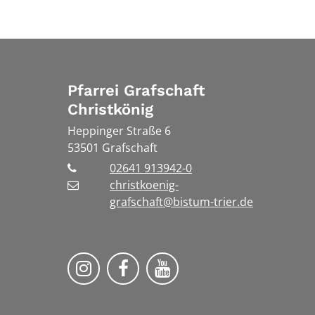
Pfarrei Grafschaft
Christkönig
Heppinger Straße 6
53501
Grafschaft
02641 913942-0
christkoenig-
grafschaft@bistum-trier.de
Pfarreiengemeinschaft Grafschaf
Pfarreiengemeinschaft Gra
Pfarreiengemeinscha