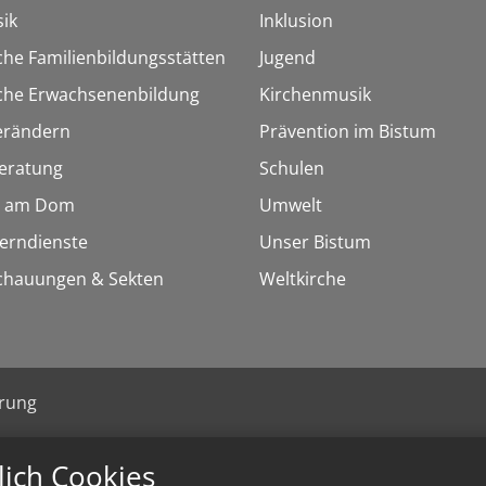
ik
Inklusion
che Familienbildungsstätten
Jugend
sche Erwachsenenbildung
Kirchenmusik
erändern
Prävention im Bistum
eratung
Schulen
 am Dom
Umwelt
Lerndienste
Unser Bistum
chauungen & Sekten
Weltkirche
ärung
lich Cookies