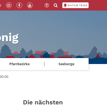
t
önig
Pfarrbezirke
Seelsorge
 00:00
Die nächsten