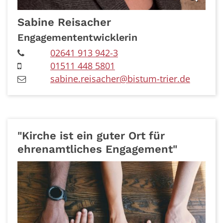
Sabine
Reisacher
Engagemententwicklerin
02641 913 942-3
01511 448 5801
sabine.reisacher@bistum-trier.de
"Kirche ist ein guter Ort für
ehrenamtliches Engagement"