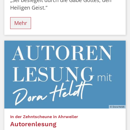
Heiligen Geist.“
Mehr
© Dora Heldt
:
In der Zehntscheune in Ahrweiler
Autorenlesung