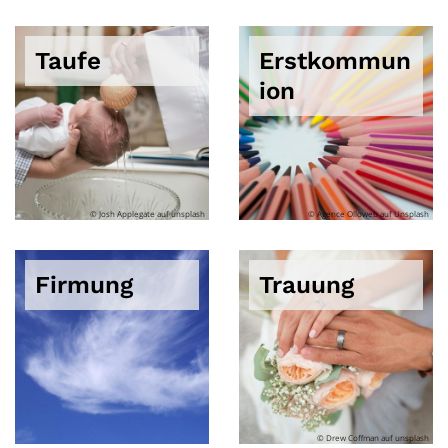
Taufe
Erstkommun
ion
© Josh Applegate auf unsplash
© Agence Olloweb auf Unsplash
Firmung
Trauung
© Drew Coffman auf unsplash