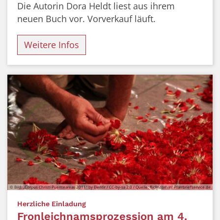
Die Autorin Dora Heldt liest aus ihrem
neuen Buch vor. Vorverkauf läuft.
Weitere Infos
© Bild: „Corpus Christi Puenteareas 2011“ by Elentir / CC-by-sa 2.0 / Quelle: flickr.com In: Pfarrbriefservice.de
:
Herzliche Einladung
Fronleichnamsprozession am 4.