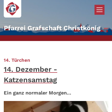
Zum Inhalt springen
Pfarrei Grafschaft Christkönig
:
14. Türchen
14. Dezember -
Katzensamstag
Ein ganz normaler Morgen...