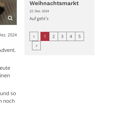
Weihnachtsmarkt
22. Dez. 2024
Auf geht´s
Dez. 2024
Vorherige Seite
1
2
3
4
5
Nächste Seite
Advent.
heute
einen
 und so
nn noch