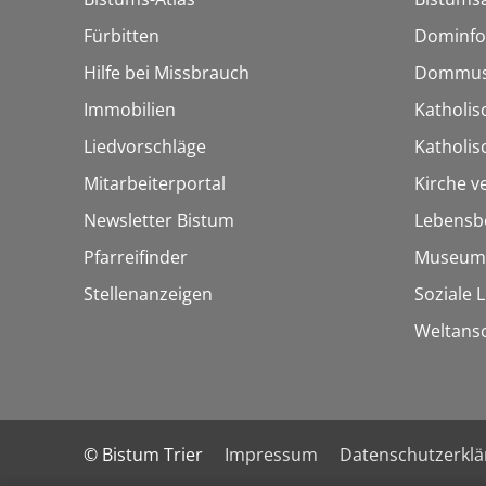
Fürbitten
Dominfo
Hilfe bei Missbrauch
Dommus
Immobilien
Katholis
Liedvorschläge
Katholi
Mitarbeiterportal
Kirche v
Newsletter Bistum
Lebensb
Pfarreifinder
Museum
Stellenanzeigen
Soziale 
Weltans
© Bistum Trier
Impressum
Datenschutzerkl