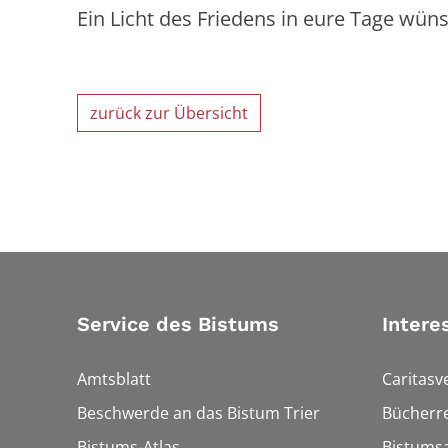
Ein Licht des Friedens in eure Tage wü
zurück zur Übersicht
Service des Bistums
Intere
Amtsblatt
Caritasv
Beschwerde an das Bistum Trier
Bücherre
Bistums-Atlas
Bistumsa