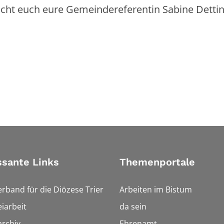
nscht euch eure Gemeindereferentin Sabine Detti
ssante Links
Themenportale
erband für die Diözese Trier
Arbeiten im Bistum
iarbeit
da sein
rchiv
Ehrenamt