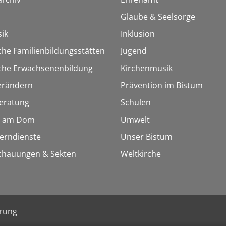
Glaube & Seelsorge
ik
Inklusion
che Familienbildungsstätten
Jugend
sche Erwachsenenbildung
Kirchenmusik
erändern
Prävention im Bistum
eratung
Schulen
 am Dom
Umwelt
Lerndienste
Unser Bistum
chauungen & Sekten
Weltkirche
ärung