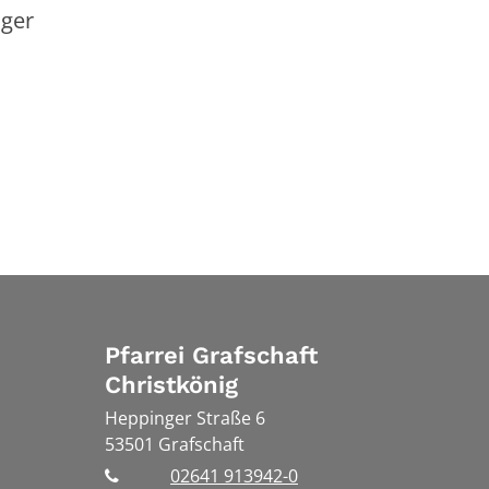
nger
Pfarrei Grafschaft
Christkönig
Heppinger Straße 6
53501
Grafschaft
02641 913942-0