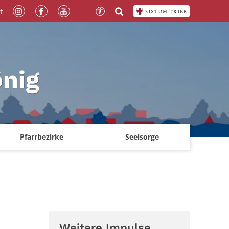
t
önig
Pfarrbezirke
Seelsorge
Weitere Impulse