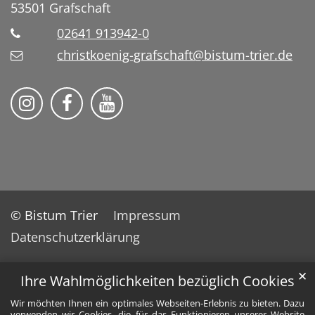
53501
Grafschaft
02641 913942-0
christkoenig-grafschaft@bistum-trier.de
Pfarreiengemeinschaft Grafschaft auf Ins
Pfarreiengemeinschaft Grafschaft 
Pfarreiengemeinschaft Grafs
© Bistum Trier
Impressum
Datenschutzerklärung
✕
Ihre Wahlmöglichkeiten bezüglich Cookies
Wir möchten Ihnen ein optimales Webseiten-Erlebnis zu bieten. Dazu
verwenden wir Cookies, die für das Funktionieren unserer Website