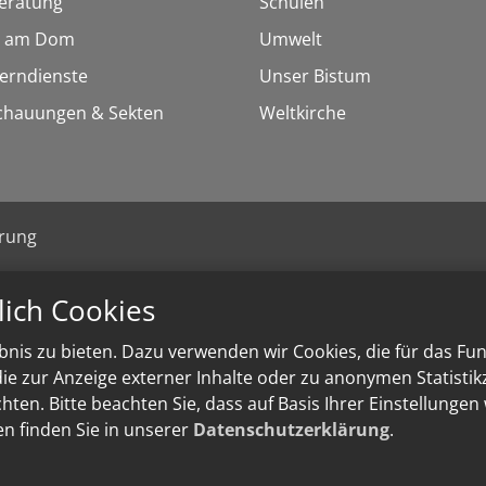
eratung
Schulen
 am Dom
Umwelt
Lerndienste
Unser Bistum
chauungen & Sekten
Weltkirche
ärung
lich Cookies
nis zu bieten. Dazu verwenden wir Cookies, die für das Fu
e zur Anzeige externer Inhalte oder zu anonymen Statisti
ten. Bitte beachten Sie, dass auf Basis Ihrer Einstellungen
en finden Sie in unserer
Datenschutzerklärung
.