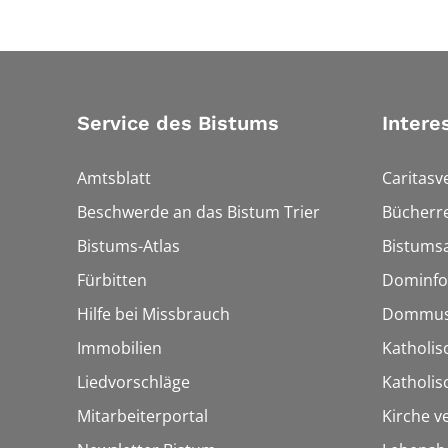
Service des Bistums
Intere
Amtsblatt
Caritasv
Beschwerde an das Bistum Trier
Bücherre
Bistums-Atlas
Bistumsa
Fürbitten
Dominfo
Hilfe bei Missbrauch
Dommus
Immobilien
Katholis
Liedvorschläge
Katholi
Mitarbeiterportal
Kirche v