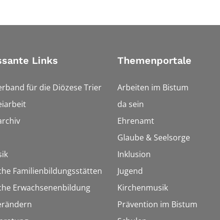
ssante Links
Themenportale
erband für die Diözese Trier
Arbeiten im Bistum
iarbeit
da sein
rchiv
Ehrenamt
Glaube & Seelsorge
ik
Inklusion
che Familienbildungsstätten
Jugend
sche Erwachsenenbildung
Kirchenmusik
erändern
Prävention im Bistum