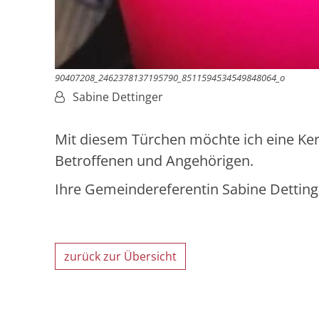
90407208_2462378137195790_8511594534549848064_o
Von:
Sabine Dettinger
Mit diesem Türchen möchte ich eine Kerz
Betroffenen und Angehörigen.
Ihre Gemeindereferentin Sabine Detting
zurück zur Übersicht