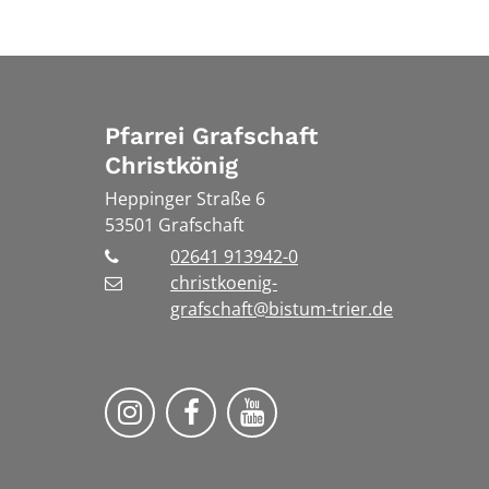
Pfarrei Grafschaft
Christkönig
Heppinger Straße 6
53501
Grafschaft
02641 913942-0
christkoenig-
grafschaft@bistum-trier.de
Pfarreiengemeinschaft Grafschaf
Pfarreiengemeinschaft Gra
Pfarreiengemeinscha