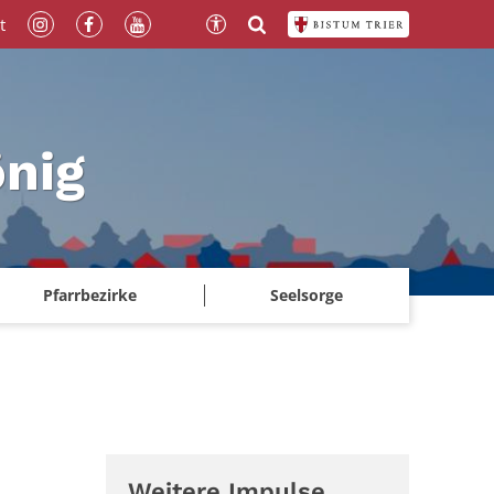
t
önig
Pfarrbezirke
Seelsorge
Weitere Impulse